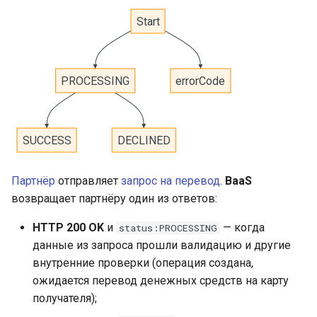
Платёжный токен
и
Блокировка карты
я
3D-Secure
п
Уведомления
о
Торговый эквайринг
и
с
Описание API
к
Партнёр
отправляет
запрос на перевод
.
BaaS
а
возвращает партнёру один из ответов:
HTTP 200 OK
и
— когда
status:PROCESSING
данные из запроса прошли валидацию и другие
внутренние проверки (операция создана,
ожидается перевод денежных средств на карту
получателя);