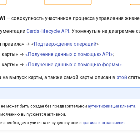
WI
— совокупность участников процесса управления жизн
кументации
Cards-lifecycle API
. Упомянутые на диаграмме сц
 правила» → «
Подтверждение операций
»
х карты» →
«Получение данных с помощью API»
;
х карты» →
«Получение данных с помощью формы»
.
 на выпуск карты, а также самой карты описан в
этой
стать
ы не может быть создан без предварительной
аутентификации клиента
.
умолчанию выпускается активной.
рия необходимо учитывать существующие
правила и ограничения
.