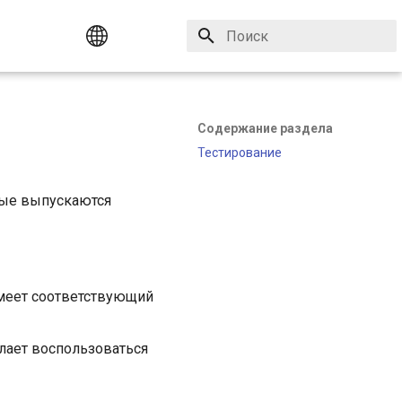
Инициализация поиска
English
Содержание раздела
Русский
Тестирование
орые выпускаются
меет соответствующий
лает воспользоваться