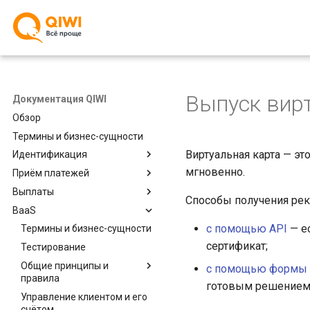
Выпуск вир
Документация QIWI
Обзор
Термины и бизнес-сущности
Виртуальная карта — эт
Идентификация
мгновенно.
Приём платежей
Выплаты
Способы получения рек
BaaS
с помощью API
— е
Термины и бизнес-сущности
сертификат;
Тестирование
Общие принципы и
с помощью формы
правила
готовым решением
Управление клиентом и его
счётом