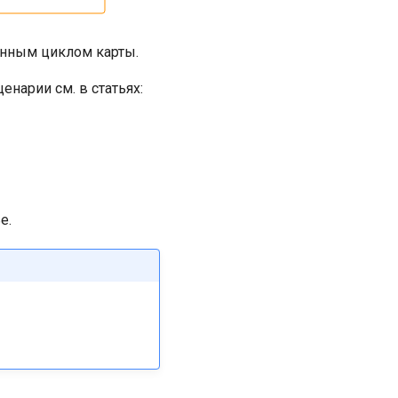
енным циклом карты.
енарии см. в статьях:
е.