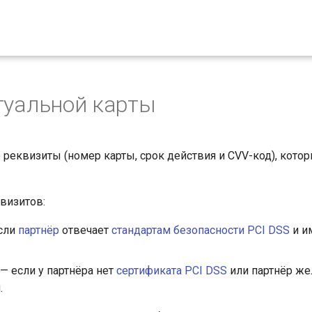
туальной карты
о реквизиты (номер карты, срок действия и CVV-код), кот
визитов:
сли
партнёр
отвечает
стандартам безопасности PCI DSS
и и
— если у партнёра нет
сертификата PCI DSS
или партнёр же
.