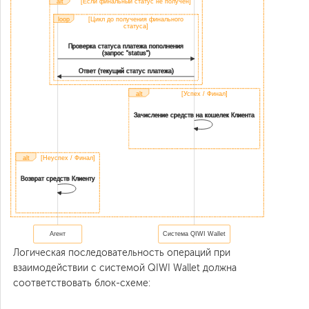
alt
[Если финальный статус не получен]
loop
[Цикл до получения финального
статуса]
Проверка статуса платежа пополнения
(запрос "status")
Ответ (текущий статус платежа)
alt
[Успех / Финал]
Зачисление средств на кошелек Клиента
alt
[Неуспех / Финал]
Возврат средств Клиенту
Агент
Система QIWI Wallet
Логическая последовательность операций при
взаимодействии с системой QIWI Wallet должна
соответствовать блок-схеме: