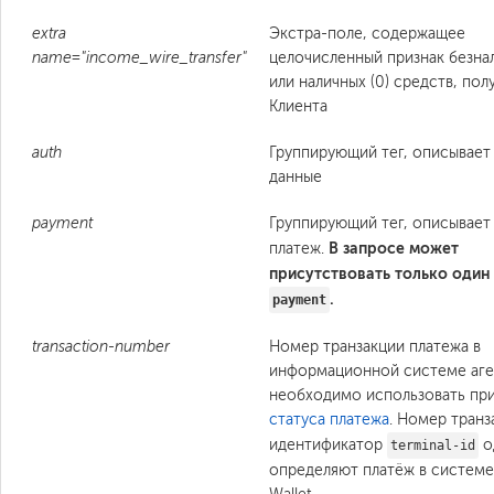
extra
Экстра-поле, содержащее
name="income_wire_transfer"
целочисленный признак безнал
или наличных (0) средств, пол
Клиента
auth
Группирующий тег, описывает
данные
payment
Группирующий тег, описывает
В запросе может
платеж.
присутствовать только один 
.
payment
transaction-number
Номер транзакции платежа в
информационной системе аген
необходимо использовать пр
статуса платежа
. Номер транз
идентификатор
о
terminal-id
определяют платёж в системе