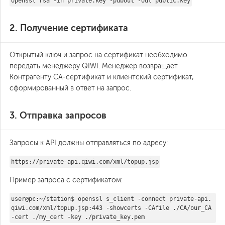
openssl rsa -in private.key -pubout -out public.key
2. Получение сертификата
Открытый ключ и запрос на сертификат необходимо
передать менеджеру QIWI. Менеджер возвращает
Контрагенту СА-сертификат и клиентский сертификат,
сформированный в ответ на запрос.
3. Отправка запросов
Запросы к API должны отправляться по адресу:
https://private-api.qiwi.com/xml/topup.jsp
Пример запроса с сертификатом:
user@pc:~/station$ openssl s_client -connect private-api.
qiwi.com/xml/topup.jsp:443 -showcerts -CAfile ./CA/our_CA
-cert ./my_cert -key ./private_key.pem