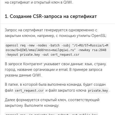
на сертификат и открытый ключ в QIWI.
1. Создание CSR-запроса на сертификат
Запрос на сертификат генерируется одновременно с
закрытым ключом, например, с помощью утилиты OpenSSL:
openssl req -new -nodes -batch -subj "/C=RU/ST=Russia/L=M
oscow/O=QIWI/emailAddress=mail@qiwi.ru" -newkey rsa:2048
-keyout private.key -out cert_request.csr
В запросе Контрагент указывает свои данные: язык, страну,
город, название организации и email. В примере запроса
указаны данные QIWI.
В папке, в которой была выполнена команда, будет создан
файл
и файл закрытого ключа
.
cert_request.csr
private.key
Далее формируется открытый ключ, соответствующий
закрытому. Выполните команду: