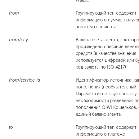
Wallet.
from
Группирующий тег, содержит
информацию о сумме, получе
агентом от клиента
from/ccy
Валюта счета агента, с котор
произведено списание денеж
средств (в качестве значения
используется цифровой или б
код валюты по ISO 4217)
from/service-id
Идентификатор источника (ка
пополнения (необязательный п
Параметр используется в случ
необходимости разделения п
пополнения QIWI Кошельков, 
единый баланс агента.
to
Группирующий тег, содержит
информацию о платеже