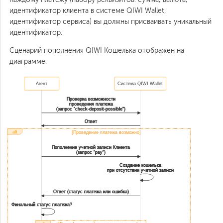
идентификатор клиента в системе QIWI Wallet,
идентификатор сервиса) вы должны присваивать уникальный
идентификатор.
Сценарий пополнения QIWI Кошелька отображен на
диаграмме:
Агент
Система QIWI Wallet
Проверка возможности
проведения платежа
(запрос "check-deposit-possible")
Ответ
alt
[Проведение платежа возможно]
Пополнение учетной записи Клиента
(запрос "pay")
Создание кошелька
при отсутствии учетной записи
Ответ (статус платежа или ошибка)
Финальный статус платежа?