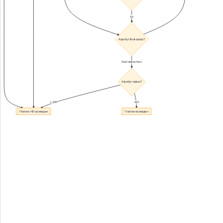
да
Атрибут final-status?
final-status=true
Атрибут status?
> 100
=60
Платеж НЕ проведен
Платеж проведен