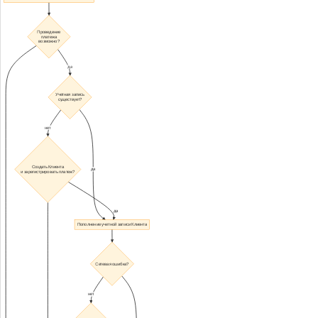
Проведение
платежа
возможно?
да
Учетная запись
существует?
нет
Создать Клиента
да
и зарегистрировать платеж?
да
Пополнение учетной записи Клиента
Сетевая ошибка?
нет