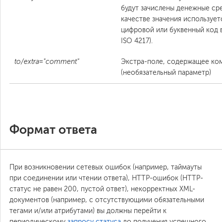
будут зачислены денежные сре
качестве значения использует
цифровой или буквенный код 
ISO 4217).
to/extra="comment"
Экстра-поле, содержащее ко
(необязательный параметр)
Формат ответа
При возникновении сетевых ошибок (например, таймауты
при соединении или чтении ответа), HTTP-ошибок (HTTP-
статус не равен 200, пустой ответ), некорректных XML-
документов (например, c отсутствующими обязательными
тегами и/или атрибутами) вы должны перейти к
периодическому
запросу статуса
до получения успешного