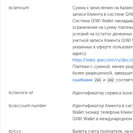
to/amount
Сумма к зачислению на балан
записи Клиента в системе QIWI
Система QIWI Wallet накладыв
ограничения на сумму платежа
условий на остаток денежных
учетной записи Клиента QIWI W
указанных в оферте пользоват
адресу
https://static.qiwi.com/ru/doc/o
Платежи с суммой, менее ра
более разрешенной, завершат
ошибками
и
соответ
241
242
to/service-id
Идентификатор сервиса (конс
to/account-number
Идентификатор Клиента в сис
Wallet (номер телефона Клие
QIWI Wallet в международном
to/ccy
Валюта счета получателя, на 