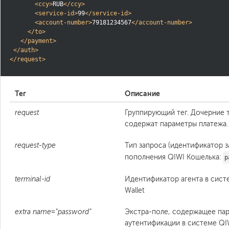
<ccy>
RUB
</ccy>
<service-id>
99
</service-id>
<account-number>
79181234567
</account-number>
</to>
</payment>
</auth>
</request>
Тег
Описание
request
Группирующий тег. Дочерние 
содержат параметры платежа.
request-type
Тип запроса (идентификатор 
пополнения QIWI Кошелька:
p
terminal-id
Идентификатор агента в сист
Wallet
extra name="password"
Экстра-поле, содержащее пар
аутентификации в системе QIW