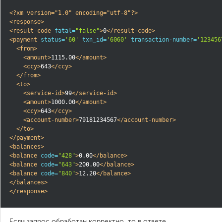
<?xm version="1.0" encoding="utf-8"?>
<response>
<result-code
fatal=
"false"
>
0
</result-code>
<payment
status=
'60'
txn_id=
'6060'
transaction-number=
'123456
<from>
<amount>
1115.00
</amount>
<ccy>
643
</ccy>
</from>
<to>
<service-id>
99
</service-id>
<amount>
1000.00
</amount>
<ccy>
643
</ccy>
<account-number>
79181234567
</account-number>
</to>
</payment>
<balances>
<balance
code=
"428"
>
0.00
</balance>
<balance
code=
"643"
>
200.00
</balance>
<balance
code=
"840"
>
12.20
</balance>
</balances>
</response>
Если запрос обработан корректно, то в ответе