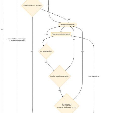
Ошибка обработки запроса?
да
да
Ожидание >= 10 минут
нет
да
Проверка статуса платежа
нет, если Клиент не найден,
да
то платеж не проводить
нет
Сетевая ошибка?
нет
нет
Ошибка обработки запроса?
final-status=false
нет
В ответе есть
тег payment с
номером транзакции txn_id?