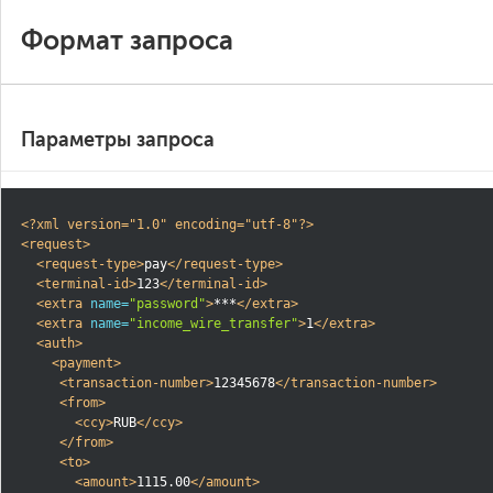
Формат запроса
Параметры запроса
<?xml version="1.0" encoding="utf-8"?>
<request>
<request-type>
pay
</request-type>
<terminal-id>
123
</terminal-id>
<extra
name=
"password"
>
***
</extra>
<extra
name=
"income_wire_transfer"
>
1
</extra>
<auth>
<payment>
<transaction-number>
12345678
</transaction-number>
<from>
<ccy>
RUB
</ccy>
</from>
<to>
<amount>
1115.00
</amount>