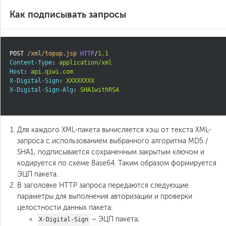
Как подписывать запросы
POST
/xml/topup.jsp
HTTP
/
1.1
Content-Type
:
application/xml
Host
:
api.qiwi.com
X-Digital-Sign
:
XXXXXXXX
X-Digital-Sign-Alg
:
SHA1withRSA
Для каждого XML-пакета вычисляется хэш от текста XML-
запроса с использованием выбранного алгоритма MD5 /
SHA1, подписывается сохраненным закрытым ключом и
кодируется по схеме Base64. Таким образом формируется
ЭЦП пакета.
В заголовке HTTP запроса передаются следующие
параметры для выполнения авторизации и проверки
целостности данных пакета:
– ЭЦП пакета;
X-Digital-Sign